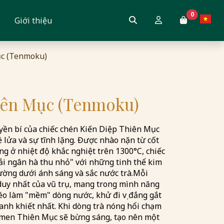
0
Giới thiệu
ục (Tenmoku)
iên Mục (Tenmoku)
ền bí của chiếc chén Kiến Diệp Thiên Mục
ề lửa và sự tĩnh lặng. Được nhào nặn từ cốt
g ở nhiệt độ khắc nghiệt trên 1300°C, chiếc
ải ngân hà thu nhỏ" với những tinh thể kim
ường dưới ánh sáng và sắc nước trà. ​Mỗi
duy nhất của vũ trụ, mang trong mình năng
éo làm "mềm" dòng nước, khử đi vị đắng gắt
hanh khiết nhất. Khi dòng trà nóng hổi chạm
a men Thiên Mục sẽ bừng sáng, tạo nên một