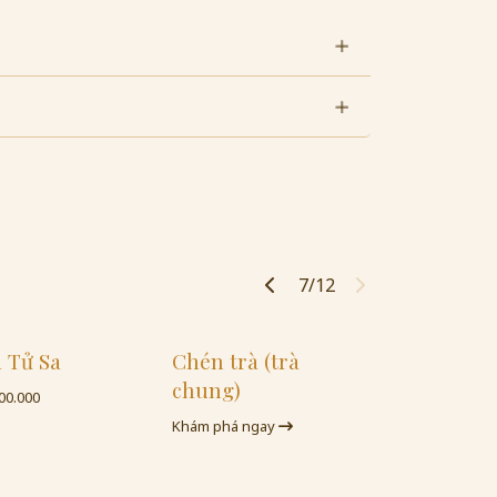
7/12
 Tử Sa
Chén trà (trà
chung)
00.000
Khám phá ngay