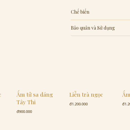
Chế biến
Bảo quản và Sử dụng
c
Ấm tử sa dáng
Liễn trà ngọc
Ấm
Tây Thi
đ1.200.000
đ1.2
đ900.000