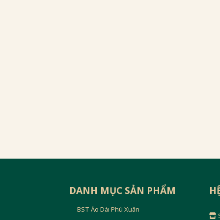
DANH MỤC SẢN PHẨM
H
BST Áo Dài Phú Xuân