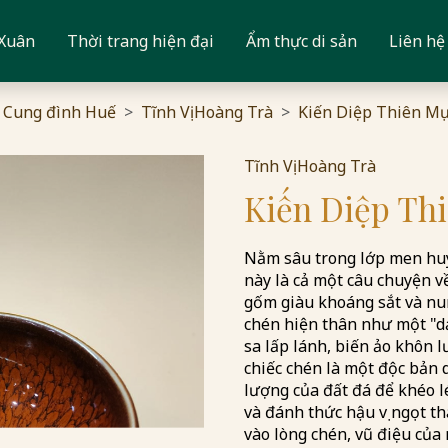
 Xuân
Thời trang hiện đại
Ẩm thực di sản
Liên hệ
 Cung đình Huế
Tĩnh Vị Hoàng Trà
Kiến Diệp Thiên M
Tĩnh Vị Hoàng Trà
Kiến Diệp Th
Nằm sâu trong lớp men huy
này là cả một câu chuyện v
gốm giàu khoáng sắt và nun
chén hiện thân như một "d
sa lấp lánh, biến ảo khôn l
chiếc chén là một độc bản 
lượng của đất đá để khéo l
và đánh thức hậu vị ngọt t
vào lòng chén, vũ điệu củ