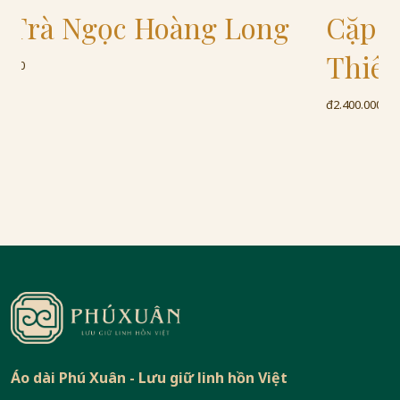
g
Cặp Chén Kiến Diệp
Thiên Mục - Biến Biến
đ2.400.000
Áo dài Phú Xuân - Lưu giữ linh hồn Việt