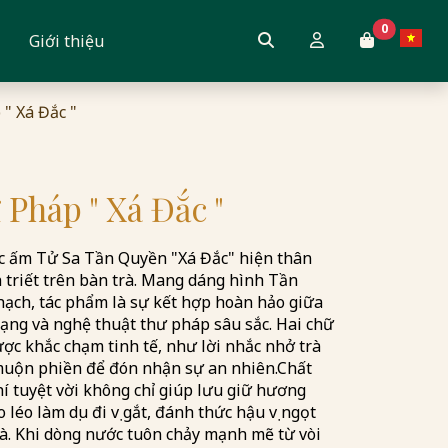
0
Giới thiệu
" Xá Đắc "
 Pháp " Xá Đắc "
ếc ấm Tử Sa Tần Quyền "Xá Đắc" hiện thân
triết trên bàn trà. Mang dáng hình Tần
hạch, tác phẩm là sự kết hợp hoàn hảo giữa
ng và nghệ thuật thư pháp sâu sắc. Hai chữ
ợc khắc chạm tinh tế, như lời nhắc nhở trà
muộn phiền để đón nhận sự an nhiên. ​Chất
í tuyệt vời không chỉ giúp lưu giữ hương
léo làm dịu đi vị gắt, đánh thức hậu vị ngọt
à. Khi dòng nước tuôn chảy mạnh mẽ từ vòi