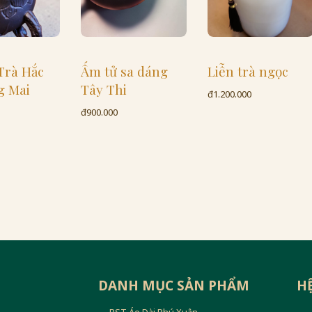
Ấm tử sa dáng
Ấm
c
Liễn trà ngọc
Tây Thi
đ1.2
đ1.200.000
đ900.000
DANH MỤC SẢN PHẨM
H
BST Áo Dài Phú Xuân