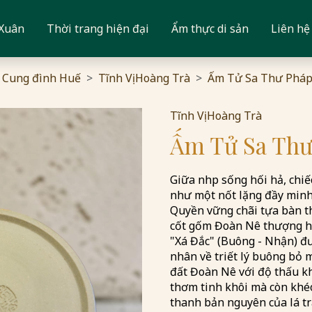
 Xuân
Thời trang hiện đại
Ẩm thực di sản
Liên hệ
 Cung đình Huế
Tĩnh Vị Hoàng Trà
​Ấm Tử Sa Thư Pháp 
Tĩnh Vị Hoàng Trà
​Ấm Tử Sa Thư
Giữa nhịp sống hối hả, chi
như một nốt lặng đầy minh 
Quyền vững chãi tựa bàn t
cốt gốm Đoàn Nê thượng hạ
"Xá Đắc" (Buông - Nhận) đư
nhân về triết lý buông bỏ 
đất Đoàn Nê với độ thấu kh
thơm tinh khôi mà còn khéo 
thanh bản nguyên của lá tr