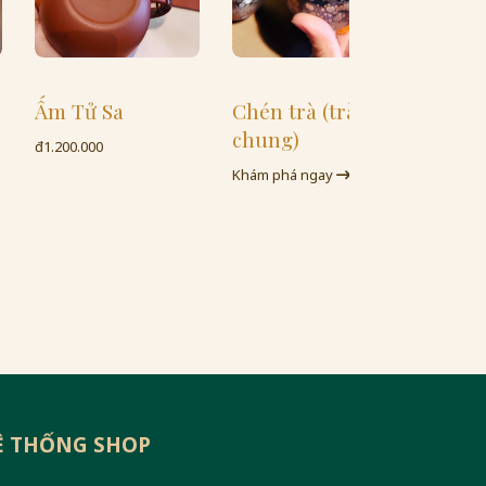
 Tử Sa
Chén trà (trà
chung)
00.000
Khám phá ngay
Ệ THỐNG SHOP