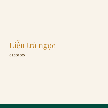
Liễn trà ngọc
đ1.200.000
đ