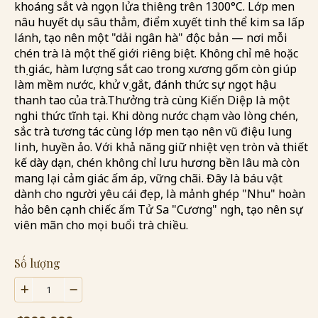
khoáng sắt và ngọn lửa thiêng trên 1300°C. Lớp men
nâu huyết dụ sâu thẳm, điểm xuyết tinh thể kim sa lấp
lánh, tạo nên một "dải ngân hà" độc bản — nơi mỗi
chén trà là một thế giới riêng biệt. Không chỉ mê hoặc
thị giác, hàm lượng sắt cao trong xương gốm còn giúp
làm mềm nước, khử vị gắt, đánh thức sự ngọt hậu
thanh tao của trà. ​Thưởng trà cùng Kiến Diệp là một
nghi thức tĩnh tại. Khi dòng nước chạm vào lòng chén,
sắc trà tương tác cùng lớp men tạo nên vũ điệu lung
linh, huyền ảo. Với khả năng giữ nhiệt vẹn tròn và thiết
kế dày dạn, chén không chỉ lưu hương bền lâu mà còn
mang lại cảm giác ấm áp, vững chãi. Đây là báu vật
dành cho người yêu cái đẹp, là mảnh ghép "Nhu" hoàn
hảo bên cạnh chiếc ấm Tử Sa "Cương" nghị, tạo nên sự
viên mãn cho mọi buổi trà chiều.
Số lượng