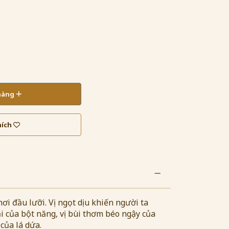
 hàng
hích
ơi đầu lưỡi. Vị ngọt dịu khiến người ta
của bột năng, vị bùi thơm béo ngậy của
của lá dứa.