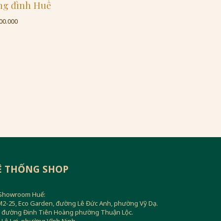
ng đình Huế
00.000
Ệ THỐNG SHOP
Showroom Huế:
M2-25, Eco Garden, đường Lê Đức Anh, phường Vỹ Dạ.
7 đường Đinh Tiên Hoàng phường Thuận Lộc.
5 Lê Lợi, phường Vĩnh Ninh