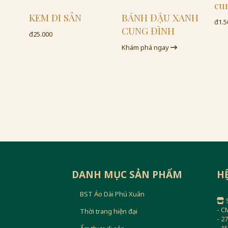
cu
KEM DI SẢN
BÁNH ĐẬU XANH
đ1.5
CUNG ĐÌNH
đ25.000
Khám phá ngay
DANH MỤC SẢN PHẨM
H
BST Áo Dài Phú Xuân
- C
Thời trang hiện đại
- 2
- 1