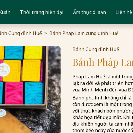
 Xuân
Thời trang hiện đại
Ẩm thực di sản
Liên hệ
ánh Cung đình Huế
Bánh Pháp Lam cung đình Huế
Bánh Cung đình Huế
Bánh Pháp La
Pháp Lam Huế là một trong
lại; ra đời và phát triển h
vua Minh Mệnh đến vua Đ
Bánh phục linh không chỉ 
còn được xem là một trong
với thực khách bốn phương
khắc họa tiết đẹp mắt. Khi
dịu khiến người ta cảm nh
thơm béo ngậy của nước cốt