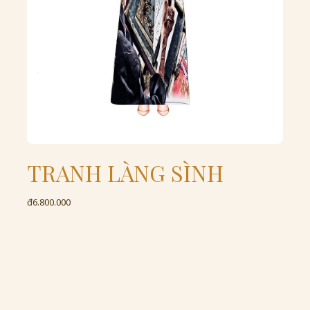
TRANH LÀNG SÌNH
đ6.800.000
đ