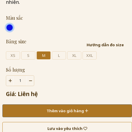
nhiên.
Màu sắc
Bảng size
Hướng dẫn đo size
XS
S
M
L
XL
XXL
Số lượng
Giá: Liên hệ
Thêm vào giỏ hàng
Lưu vào yêu thích