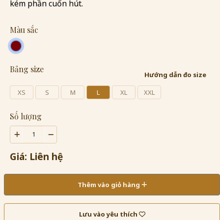
kém phần cuốn hút.
Màu sắc
Bảng size
Hướng dẫn đo size
XS
S
M
L
XL
XXL
Số lượng
Giá: Liên hệ
Thêm vào giỏ hàng
Lưu vào yêu thích