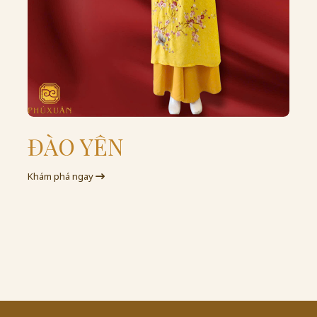
ĐÀO YÊN
Khám phá ngay
K