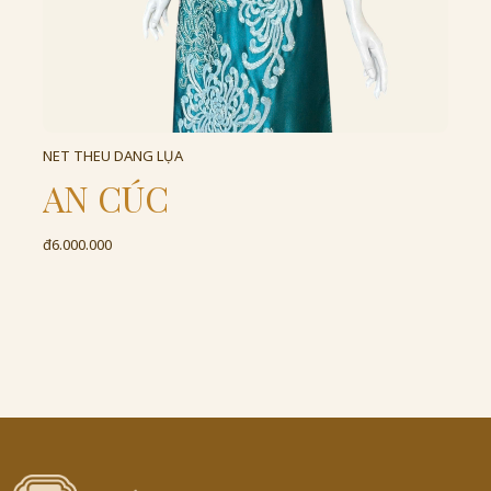
NÉT THÊU DÁNG LỤA
N
AN CÚC
đ6.000.000
đ